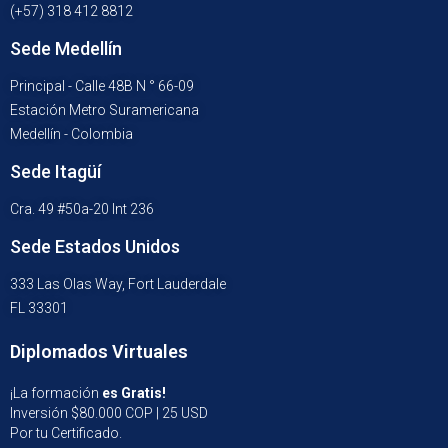
(+57) 318 412 8812
Sede Medellín
Principal - Calle 48B N ° 66-09
Estación Metro Suramericana
Medellín - Colombia
Sede Itagüí
Cra. 49 #50a-20 Int 236
Sede Estados Unidos
333 Las Olas Way, Fort Lauderdale
FL 33301
Diplomados Virtuales
¡La formación
es Gratis!
Inversión $80.000 COP | 25 USD
Por tu Certificado.