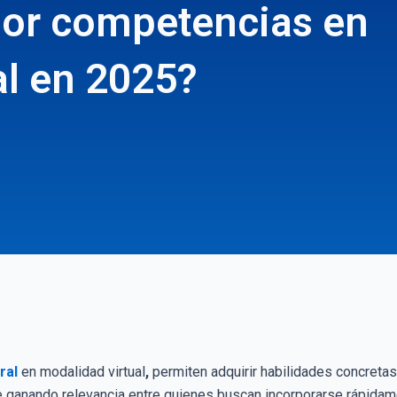
 por competencias en
al en 2025?
ral
en modalidad virtual
,
permiten adquirir habilidades concretas
 ganando relevancia entre quienes buscan incorporarse rápidame