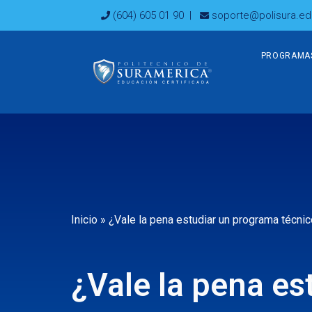
Ir
(604) 605 01 90
|
soporte@polisura.ed
al
contenido
PROGRAMA
Inicio
»
¿Vale la pena estudiar un programa técni
¿Vale la pena e