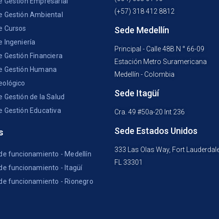
e Gestión Empresarial
(+57) 318 412 8812
e Gestión Ambiental
e Cursos
Sede Medellín
e Ingeniería
Principal - Calle 48B N ° 66-09
e Gestión Financiera
Estación Metro Suramericana
e Gestión Humana
Medellín - Colombia
eológico
Sede Itagüí
e Gestión de la Salud
e Gestión Educativa
Cra. 49 #50a-20 Int 236
Sede Estados Unidos
s
333 Las Olas Way, Fort Lauderdal
 de funcionamiento - Medellín
FL 33301
de funcionamiento - Itagüí
 de funcionamiento - Rionegro