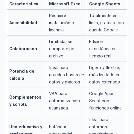
Característica
Microsoft Excel
Google Sheets
Requiere
Totalmente en
Accesibilidad
instalación o
línea, gratuita con
licencia
cuenta Google
Limitada; se
Edición
Colaboración
comparte por
simultánea en
archivo
tiempo real
Ideal para
Ligero y flexible,
Potencia de
grandes bases de
más limitado en
cálculo
datos y macros
datos extensos
VBA para
Google Apps
Complementos
automatización
Script con
y scripts
avanzada
funciones online
Ideal para
Uso educativo y
Estándar
entornos
profesional
empresarial
académicos y