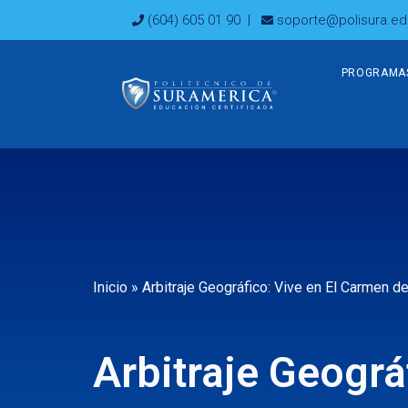
Ir
(604) 605 01 90
|
soporte@polisura.ed
al
contenido
PROGRAMA
Inicio
»
Arbitraje Geográfico: Vive en El Carmen de
Arbitraje Geográf