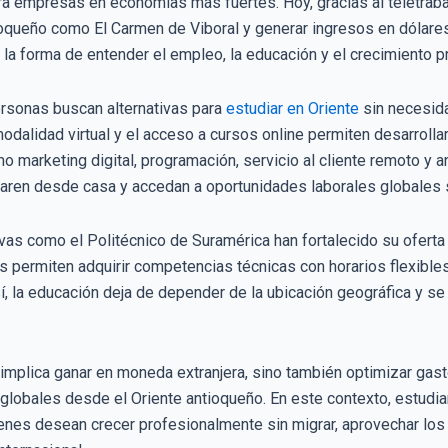
ra empresas en economías más fuertes. Hoy, gracias al teletrabaj
ioqueño como El Carmen de Viboral y generar ingresos en dólare
a forma de entender el empleo, la educación y el crecimiento pr
rsonas buscan alternativas para
estudiar en Oriente
sin necesid
modalidad virtual y el acceso a cursos online permiten desarroll
 marketing digital, programación, servicio al cliente remoto y aná
aren desde casa y accedan a oportunidades laborales globales s
vas como el Politécnico de Suramérica han fortalecido su oferta
s permiten adquirir competencias técnicas con horarios flexible
í, la educación deja de depender de la ubicación geográfica y se
o implica ganar en moneda extranjera, sino también optimizar gasto
 globales desde el Oriente antioqueño. En este contexto, estudi
ienes desean crecer profesionalmente sin migrar, aprovechar los 