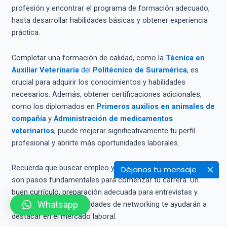
profesión y encontrar el programa de formación adecuado,
hasta desarrollar habilidades básicas y obtener experiencia
práctica.
Completar una formación de calidad, como la
Técnica en
Auxiliar Veterinaria
del
Politécnico de Suramérica
, es
crucial para adquirir los conocimientos y habilidades
necesarios. Además, obtener certificaciones adicionales,
como los diplomados en
Primeros auxilios en animales de
compañía
y
Administración de medicamentos
veterinarios
, puede mejorar significativamente tu perfil
profesional y abrirte más oportunidades laborales.
Recuerda que buscar empleo y prepararte para entrevistas
Déjanos tu mensaje
son pasos fundamentales para comenzar tu carrera. Un
buen currículo, preparación adecuada para entrevistas y
Whatsapp
aprovechar las oportunidades de networking te ayudarán a
destacar en el mercado laboral.