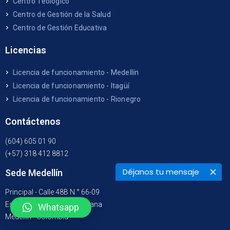
Centro Teológico
Centro de Gestión de la Salud
Centro de Gestión Educativa
Licencias
Licencia de funcionamiento - Medellín
Licencia de funcionamiento - Itagüí
Licencia de funcionamiento - Rionegro
Contáctenos
(604) 605 01 90
(+57) 318 412 8812
Déjanos tu mensaje
Sede Medellín
Principal - Calle 48B N ° 66-09
Estación Metro Suramericana
Whatsapp
Medellín - Colombia