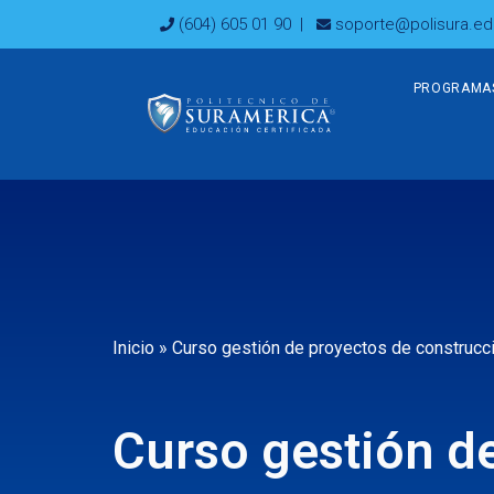
Ir
(604) 605 01 90
|
soporte@polisura.ed
al
contenido
PROGRAMA
Inicio
»
Curso gestión de proyectos de construcció
Curso gestión d