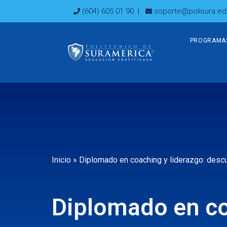
Ir
(604) 605 01 90
|
soporte@polisura.ed
al
contenido
PROGRAMA
Inicio
»
Diplomado en coaching y liderazgo: desc
Diplomado en co