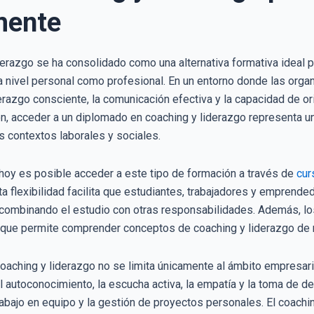
mente
derazgo se ha consolidado como una alternativa formativa ideal p
 a nivel personal como profesional. En un entorno donde las org
razgo consciente, la comunicación efectiva y la capacidad de ori
ón, acceder a un diplomado en coaching y liderazgo representa u
os contextos laborales y sociales.
, hoy es posible acceder a este tipo de formación a través de
cur
sta flexibilidad facilita que estudiantes, trabajadores y empren
, combinando el estudio con otras responsabilidades. Además, l
o que permite comprender conceptos de coaching y liderazgo de m
aching y liderazgo no se limita únicamente al ámbito empresarial
l autoconocimiento, la escucha activa, la empatía y la toma de 
l trabajo en equipo y la gestión de proyectos personales. El coac