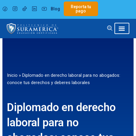
Ir
Reporta tu
Blog
al
pago
contenido
Inicio
»
Diplomado en derecho laboral para no abogados:
conoce tus derechos y deberes laborales
Diplomado en derecho
laboral para no