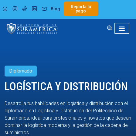
Ir
Reporta tu
Blog
al
pago
contenido
Diplomado
LOGÍSTICA Y DISTRIBUCIÓN
Desarrolla tus habilidades en logística y distribución con el
diplomado en Logística y Distribución del Politécnico de
Suramérica, ideal para profesionales y novatos que desean
dominar la logística moderna y la gestión de la cadena de
suministros.