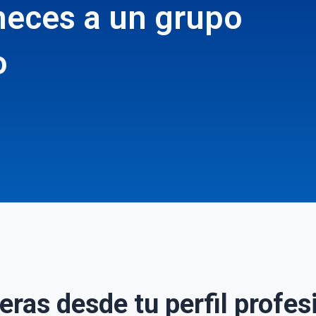
eneces a un grupo
o
ras desde tu perfil profes