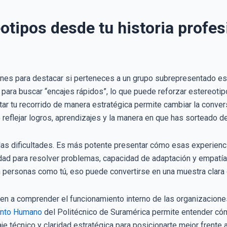
tipos desde tu historia profes
enes para destacar si perteneces a un grupo subrepresentado es 
ara buscar “encajes rápidos”, lo que puede reforzar estereotipo
ntar tu recorrido de manera estratégica permite cambiar la convers
e reflejar logros, aprendizajes y la manera en que has sorteado d
las dificultades. Es más potente presentar cómo esas experiencia
dad para resolver problemas, capacidad de adaptación y empatía.
ersonas como tú, eso puede convertirse en una muestra clara d
en a comprender el funcionamiento interno de las organizaciones 
lento Humano
del Politécnico de Suramérica permite entender có
aje técnico y claridad estratégica para posicionarte mejor frent