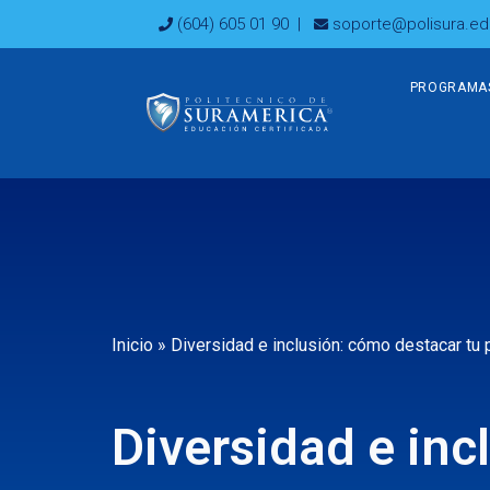
Ir
(604) 605 01 90
|
soporte@polisura.ed
al
contenido
PROGRAMA
Inicio
»
Diversidad e inclusión: cómo destacar tu 
Diversidad e inc