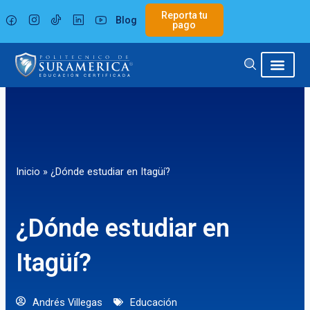
Ir
Reporta tu
Blog
al
pago
contenido
Inicio
»
¿Dónde estudiar en Itagüí?
¿Dónde estudiar en
Itagüí?
Andrés Villegas
Educación