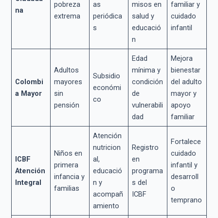
pobreza
as
misos en
familiar y
na
extrema
periódica
salud y
cuidado
s
educació
infantil
n
Edad
Mejora
Adultos
mínima y
bienestar
Subsidio
Colombi
mayores
condición
del adulto
económi
a Mayor
sin
de
mayor y
co
pensión
vulnerabili
apoyo
dad
familiar
Atención
Fortalece
nutricion
Registro
Niños en
cuidado
ICBF
al,
en
primera
infantil y
Atención
educació
programa
infancia y
desarroll
Integral
n y
s del
familias
o
acompañ
ICBF
temprano
amiento