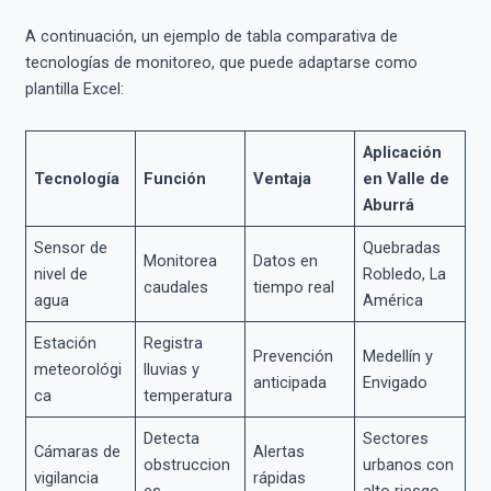
A continuación, un ejemplo de tabla comparativa de
tecnologías de monitoreo, que puede adaptarse como
plantilla Excel:
Aplicación
Tecnología
Función
Ventaja
en Valle de
Aburrá
Sensor de
Quebradas
Monitorea
Datos en
nivel de
Robledo, La
caudales
tiempo real
agua
América
Estación
Registra
Prevención
Medellín y
meteorológi
lluvias y
anticipada
Envigado
ca
temperatura
Detecta
Sectores
Cámaras de
Alertas
obstruccion
urbanos con
vigilancia
rápidas
es
alto riesgo