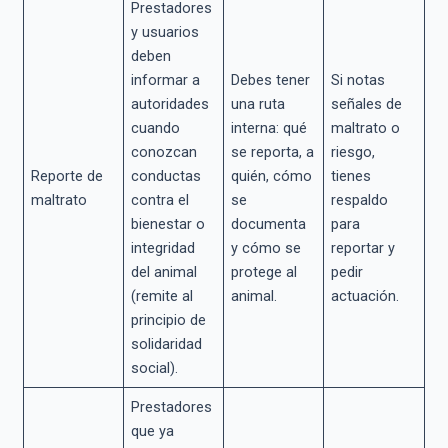
Prestadores
y usuarios
deben
informar a
Debes tener
Si notas
autoridades
una ruta
señales de
cuando
interna: qué
maltrato o
conozcan
se reporta, a
riesgo,
Reporte de
conductas
quién, cómo
tienes
maltrato
contra el
se
respaldo
bienestar o
documenta
para
integridad
y cómo se
reportar y
del animal
protege al
pedir
(remite al
animal.
actuación.
principio de
solidaridad
social).
Prestadores
que ya