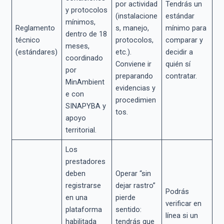
por actividad
Tendrás un
y protocolos
(instalacione
estándar
mínimos,
Reglamento
s, manejo,
mínimo para
dentro de 18
técnico
protocolos,
comparar y
meses,
(estándares)
etc.).
decidir a
coordinado
Conviene ir
quién sí
por
preparando
contratar.
MinAmbient
evidencias y
e con
procedimien
SINAPYBA y
tos.
apoyo
territorial.
Los
prestadores
deben
Operar “sin
registrarse
dejar rastro”
Podrás
en una
pierde
verificar en
plataforma
sentido:
línea si un
habilitada
tendrás que