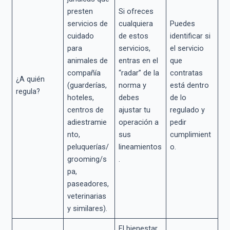
presten
Si ofreces
servicios de
cualquiera
Puedes
cuidado
de estos
identificar si
para
servicios,
el servicio
animales de
entras en el
que
compañía
“radar” de la
contratas
¿A quién
(guarderías,
norma y
está dentro
regula?
hoteles,
debes
de lo
centros de
ajustar tu
regulado y
adiestramie
operación a
pedir
nto,
sus
cumplimient
peluquerías/
lineamientos
o.
grooming/s
.
pa,
paseadores,
veterinarias
y similares).
El bienestar