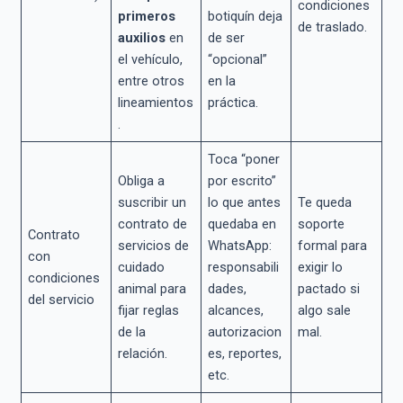
condiciones
primeros
botiquín deja
de traslado.
auxilios
en
de ser
el vehículo,
“opcional”
entre otros
en la
lineamientos
práctica.
.
Toca “poner
Obliga a
por escrito”
suscribir un
lo que antes
Te queda
contrato de
quedaba en
soporte
Contrato
servicios de
WhatsApp:
formal para
con
cuidado
responsabili
exigir lo
condiciones
animal para
dades,
pactado si
del servicio
fijar reglas
alcances,
algo sale
de la
autorizacion
mal.
relación.
es, reportes,
etc.