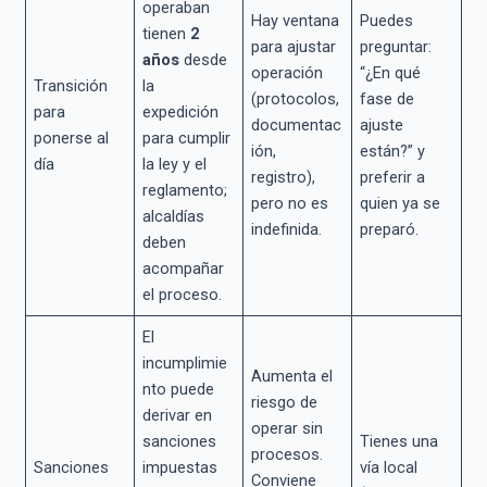
operaban
Hay ventana
Puedes
tienen
2
para ajustar
preguntar:
años
desde
operación
“¿En qué
Transición
la
(protocolos,
fase de
para
expedición
documentac
ajuste
ponerse al
para cumplir
ión,
están?” y
día
la ley y el
registro),
preferir a
reglamento;
pero no es
quien ya se
alcaldías
indefinida.
preparó.
deben
acompañar
el proceso.
El
incumplimie
Aumenta el
nto puede
riesgo de
derivar en
operar sin
sanciones
Tienes una
procesos.
Sanciones
impuestas
vía local
Conviene