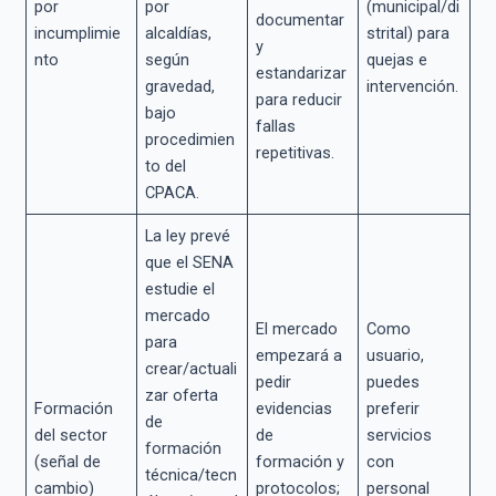
por
por
(municipal/di
documentar
incumplimie
alcaldías,
strital) para
y
nto
según
quejas e
estandarizar
gravedad,
intervención.
para reducir
bajo
fallas
procedimien
repetitivas.
to del
CPACA.
La ley prevé
que el SENA
estudie el
mercado
El mercado
Como
para
empezará a
usuario,
crear/actuali
pedir
puedes
zar oferta
Formación
evidencias
preferir
de
del sector
de
servicios
formación
(señal de
formación y
con
técnica/tecn
cambio)
protocolos;
personal