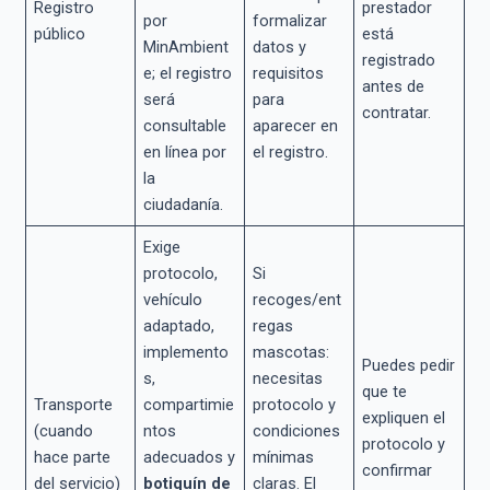
Registro
prestador
por
formalizar
público
está
MinAmbient
datos y
registrado
e; el registro
requisitos
antes de
será
para
contratar.
consultable
aparecer en
en línea por
el registro.
la
ciudadanía.
Exige
protocolo,
Si
vehículo
recoges/ent
adaptado,
regas
implemento
mascotas:
Puedes pedir
s,
necesitas
que te
Transporte
compartimie
protocolo y
expliquen el
(cuando
ntos
condiciones
protocolo y
hace parte
adecuados y
mínimas
confirmar
del servicio)
botiquín de
claras. El