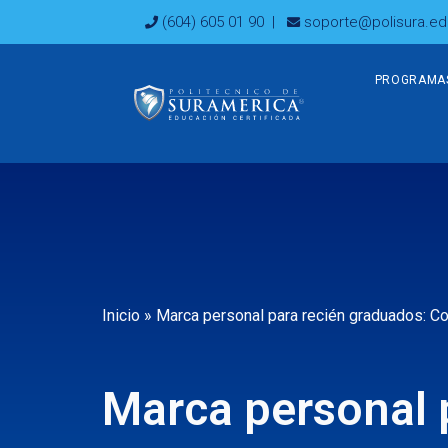
Ir
(604) 605 01 90
|
soporte@polisura.ed
al
contenido
PROGRAMA
Inicio
»
Marca personal para recién graduados: C
Marca personal 