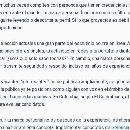
muchas veces compites con personas que tienen credenciales sim
 eso ante el mundo. Tu marca personal funciona como un filtro q
uirte leyendo o descartar tu perfil. Si lo que proyectas es débil
oportunidad.
lección actuales una gran parte del escrutinio ocurre en línea. 
aciones profesionales, tu actividad en redes o tu portafolio digit
uda: “¿será que solo sabe teorías?” En cambio, una marca persona
— transmite seguridad y respaldo, incluso sin años de experienci
vacantes “interesantes” no se publican ampliamente; se genera
ncia pública ya te posiciona como alguien con voz en el ámbito 
hacer búsquedas masivas. En Colombia, según El Colombiano, el
ra evaluar candidatos.
uir tu marca personal no es después de la experiencia: es ahora
no una herramienta concreta. Implementar conceptos de
Gerencia