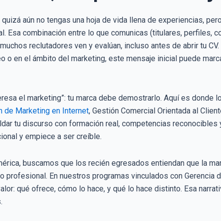
 quizá aún no tengas una hoja de vida llena de experiencias, per
l. Esa combinación entre lo que comunicas (titulares, perfiles, c
muchos reclutadores ven y evalúan, incluso antes de abrir tu CV
eo o en el ámbito del marketing, este mensaje inicial puede marc
teresa el marketing”: tu marca debe demostrarlo. Aquí es donde
 de Marketing en Internet
, Gestión Comercial Orientada al Clien
aldar tu discurso con formación real, competencias reconocibles 
ional y empiece a ser creíble.
érica, buscamos que los recién egresados entiendan que la marc
o profesional. En nuestros programas vinculados con Gerencia 
valor: qué ofrece, cómo lo hace, y qué lo hace distinto. Esa narrat
.