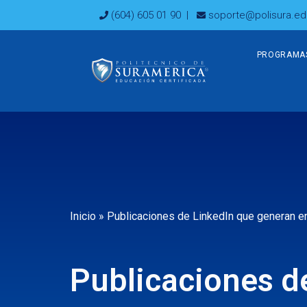
Ir
(604) 605 01 90
|
soporte@polisura.ed
al
contenido
PROGRAMA
Inicio
»
Publicaciones de LinkedIn que generan en
Publicaciones d