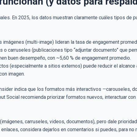
uncionan (y datos para respald
ales. En 2025, los datos muestran claramente cuáles tipos de 
s imágenes (multi-image) lideran la tasa de engagement promedi
 o carruseles (publicaciones tipo “adjuntar documento” que per
enen buen desempeño, con ~5,60 % de engagement promedio.
rectos (especialmente a sitios externos) puede reducir el alcanc
 con imagen.
Insider indica que los formatos más interactivos —carouseles
out Social recomienda priorizar formatos nuevos, interactuar c
imágenes, carruseles, videos, documentos), pero dale prioridad
nlaces, considera dejarlos en comentarios si puedes, para no res