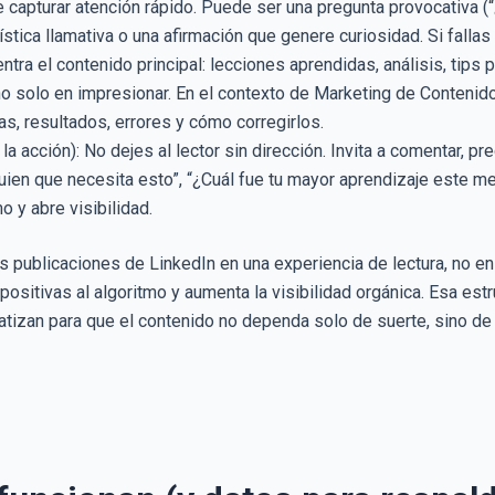
e capturar atención rápido. Puede ser una pregunta provocativa 
ística llamativa o una afirmación que genere curiosidad. Si fallas
ntra el contenido principal: lecciones aprendidas, análisis, tips
 no solo en impresionar. En el contexto de Marketing de Conteni
s, resultados, errores y cómo corregirlos.
la acción): No dejes al lector sin dirección. Invita a comentar, p
lguien que necesita esto”, “¿Cuál fue tu mayor aprendizaje este m
o y abre visibilidad.
us publicaciones de LinkedIn en una experiencia de lectura, no e
sitivas al algoritmo y aumenta la visibilidad orgánica. Esa est
tizan para que el contenido no dependa solo de suerte, sino de u