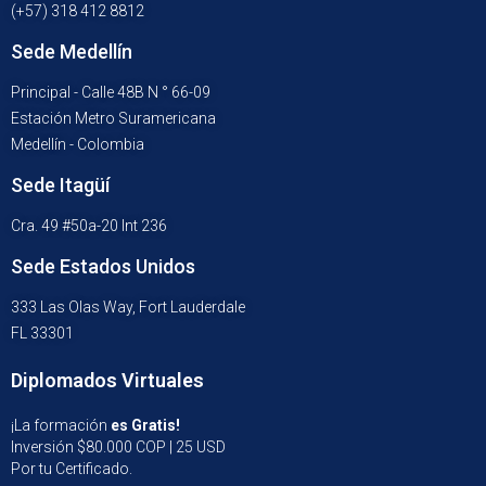
(+57) 318 412 8812
Sede Medellín
Principal - Calle 48B N ° 66-09
Estación Metro Suramericana
Medellín - Colombia
Sede Itagüí
Cra. 49 #50a-20 Int 236
Sede Estados Unidos
333 Las Olas Way, Fort Lauderdale
FL 33301
Diplomados Virtuales
¡La formación
es Gratis!
Inversión $80.000 COP | 25 USD
Por tu Certificado.