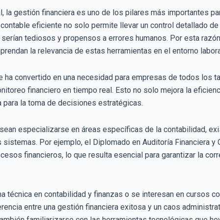
, la gestión financiera es uno de los pilares más importantes par
contable eficiente no solo permite llevar un control detallado de
 serían tediosos y propensos a errores humanos. Por esta razó
rendan la relevancia de estas herramientas en el entorno labora
e ha convertido en una necesidad para empresas de todos los ta
itoreo financiero en tiempo real. Esto no solo mejora la eficien
a para la toma de decisiones estratégicas.
ean especializarse en áreas específicas de la contabilidad, ex
 sistemas. Por ejemplo, el Diplomado en Auditoría Financiera y 
ocesos financieros, lo que resulta esencial para garantizar la c
a técnica en contabilidad y finanzas o se interesan en cursos c
encia entre una gestión financiera exitosa y un caos administrati
también familiarizarse con las herramientas tecnológicas que h