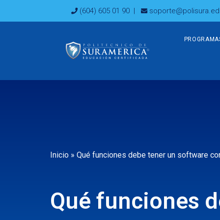
Ir
(604) 605 01 90
|
soporte@polisura.ed
al
contenido
PROGRAMA
Inicio
»
Qué funciones debe tener un software co
Qué funciones d