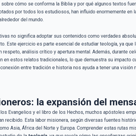
r sobre cómo se conforma la Biblia y por qué algunos textos fue
tados por todos los estudiosos, han influido enormemente en la 
alrededor del mundo.
ativas no significa adoptar sus contenidos como verdades absolut
o. Este ejercicio es parte esencial de estudiar teología, ya que l
on respeto, análisis crítico y apertura mental. Además, durante 
 en estos relatos tradicionales, lo que demuestra su impacto c
nexión entre tradición e historia nos ayuda a tener una visión 
oneros: la expansión del mensa
 los Evangelios y el libro de los Hechos, muchos apóstoles empr
n recibido. Esta labor misionera, según diversas fuentes históric
como Asia, África del Norte y Europa. Comprender estas rutas mis
 estudio de la
teología
, ya que revela cómo las enseñanzas origi