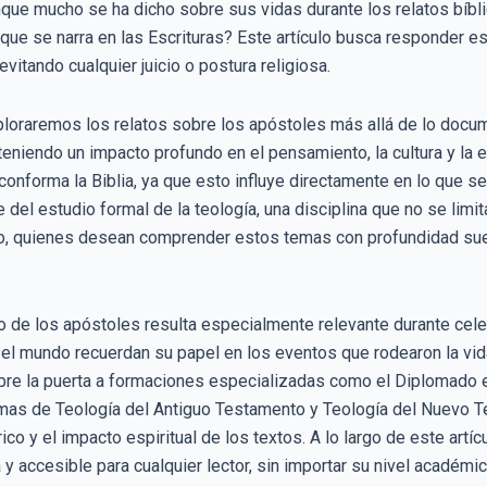
nque mucho se ha dicho sobre sus vidas durante los relatos bíbli
ue se narra en las Escrituras? Este artículo busca responder es
itando cualquier juicio o postura religiosa.
xploraremos los relatos sobre los apóstoles más allá de lo doc
eniendo un impacto profundo en el pensamiento, la cultura y la e
onforma la Biblia, ya que esto influye directamente en lo que 
 del estudio formal de la teología, una disciplina que no se limit
so, quienes desean comprender estos temas con profundidad suel
 de los apóstoles resulta especialmente relevante durante cel
el mundo recuerdan su papel en los eventos que rodearon la vida
bre la puerta a formaciones especializadas como el Diplomado e
amas de Teología del Antiguo Testamento y Teología del Nuevo 
ico y el impacto espiritual de los textos. A lo largo de este art
 y accesible para cualquier lector, sin importar su nivel académi