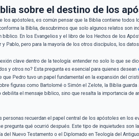
blia sobre el destino de los ap
e los apóstoles, es común pensar que la Biblia contiene todos l
conforma la Biblia, descubrimos que solo algunos relatos son in
n bíblico. En los Evangelios y el libro de los Hechos de los Ap
 y Pablo, pero para la mayoría de los otros discípulos, los dat
lexión clave dentro de la teología: entender no solo lo que se di
uidos y otros no? Esta pregunta es esencial para quienes desean
e que Pedro tuvo un papel fundamental en la expansión del crist
sobre figuras como Bartolomé o Simón el Zelote, la Biblia guarda
bilita el mensaje bíblico, sino que resalta la importancia de anal
personas recuerdan el papel central de los apóstoles en los eve
e pregunta qué ocurrió después. Este tipo de inquietudes son l
 del Nuevo Testamento o el Diplomado en Teología del Antiguo 