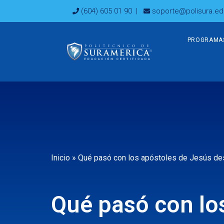
Ir
(604) 605 01 90
|
soporte@polisura.ed
al
contenido
PROGRAMA
Inicio
»
Qué pasó con los apóstoles de Jesús desp
Qué pasó con lo