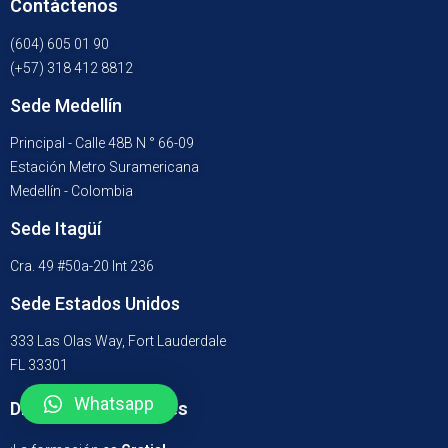
Contáctenos
(604) 605 01 90
(+57) 318 412 8812
Sede Medellín
Principal - Calle 48B N ° 66-09
Estación Metro Suramericana
Medellín - Colombia
Sede Itagüí
Cra. 49 #50a-20 Int 236
Sede Estados Unidos
333 Las Olas Way, Fort Lauderdale
FL 33301
Whatsapp
Diplomados Virtuales