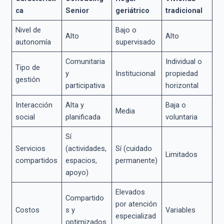
ca
Senior
geriátrico
tradicional
Nivel de
Bajo o
Alto
Alto
autonomía
supervisado
Comunitaria
Individual o
Tipo de
y
Institucional
propiedad
gestión
participativa
horizontal
Interacción
Alta y
Baja o
Media
social
planificada
voluntaria
Sí
Servicios
(actividades,
Sí (cuidado
Limitados
compartidos
espacios,
permanente)
apoyo)
Elevados
Compartido
por atención
Costos
s y
Variables
especializad
optimizados