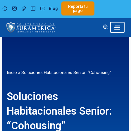
Ir
Reporta tu
Blog
al
pago
contenido
Inicio
»
Soluciones Habitacionales Senior: “Cohousing”
Soluciones
Habitacionales Senior:
“Cohousing”