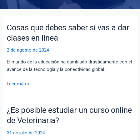
Cosas que debes saber si vas a dar
Cosas
que
clases en línea
debes
saber
2 de agosto de 2024
si
El mundo de la educación ha cambiado drásticamente con el
vas
avance de la tecnología y la conectividad global.
a
dar
Leer más »
clases
en
línea
¿Es posible estudiar un curso online
¿Es
posible
de Veterinaria?
estudiar
un
31 de julio de 2024
curso