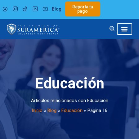
Ir
Paginación
Reporta tu
Blog
al
de
pago
contenido
entradas
Educación
Artículos relacionados con Educación
Inicio
Blog
Educación
Página 16