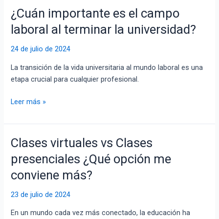
¿Cuán importante es el campo
¿Cuán
importante
laboral al terminar la universidad?
es
el
24 de julio de 2024
campo
La transición de la vida universitaria al mundo laboral es una
laboral
etapa crucial para cualquier profesional.
al
terminar
Leer más »
la
universidad?
Clases virtuales vs Clases
Clases
virtuales
presenciales ¿Qué opción me
vs
conviene más?
Clases
presenciales
23 de julio de 2024
¿Qué
opción
En un mundo cada vez más conectado, la educación ha