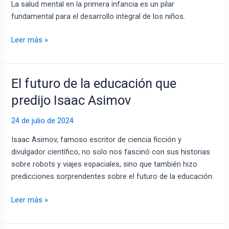
de
La salud mental en la primera infancia es un pilar
los
fundamental para el desarrollo integral de los niños.
niños
en
Leer más »
Colombia
El futuro de la educación que
El
futuro
predijo Isaac Asimov
de
la
24 de julio de 2024
educación
Isaac Asimov, famoso escritor de ciencia ficción y
que
divulgador científico, no solo nos fascinó con sus historias
predijo
sobre robots y viajes espaciales, sino que también hizo
Isaac
predicciones sorprendentes sobre el futuro de la educación.
Asimov
Leer más »