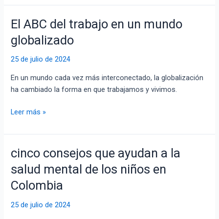
El ABC del trabajo en un mundo
El
ABC
globalizado
del
trabajo
25 de julio de 2024
en
En un mundo cada vez más interconectado, la globalización
un
ha cambiado la forma en que trabajamos y vivimos.
mundo
globalizado
Leer más »
cinco consejos que ayudan a la
cinco
consejos
salud mental de los niños en
que ayudan a
Colombia
la
salud
25 de julio de 2024
mental