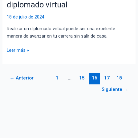
Consejos
diplomado virtual
para
tener
18 de julio de 2024
éxito
Realizar un diplomado virtual puede ser una excelente
en
manera de avanzar en tu carrera sin salir de casa.
un
diplomado
Leer más »
virtual
←
Anterior
1
…
15
16
17
18
Siguiente
→