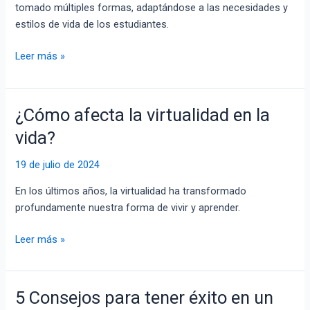
me
tomado múltiples formas, adaptándose a las necesidades y
conviene
estilos de vida de los estudiantes.
más?
Leer más »
¿Cómo afecta la virtualidad en la
¿Cómo
afecta
vida?
la
virtualidad
19 de julio de 2024
en
En los últimos años, la virtualidad ha transformado
la
profundamente nuestra forma de vivir y aprender.
vida?
Leer más »
5 Consejos para tener éxito en un
5