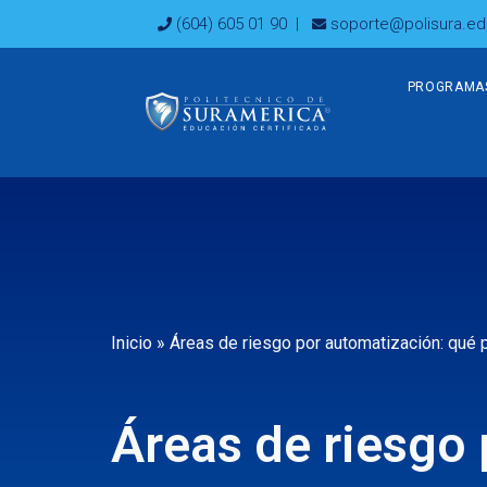
Ir
(604) 605 01 90
|
soporte@polisura.ed
al
contenido
PROGRAMA
Inicio
»
Áreas de riesgo por automatización: qué 
Áreas de riesgo