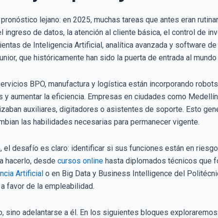
 pronóstico lejano: en 2025, muchas tareas que antes eran rutin
 ingreso de datos, la atención al cliente básica, el control de in
ntas de Inteligencia Artificial, analítica avanzada y software d
nior, que históricamente han sido la puerta de entrada al mundo 
rvicios BPO, manufactura y logística están incorporando robot
os y aumentar la eficiencia. Empresas en ciudades como Medellí
izaban auxiliares, digitadores o asistentes de soporte. Esto ge
mbian las habilidades necesarias para permanecer vigente.
a, el desafío es claro: identificar si sus funciones están en ries
ra hacerlo, desde
cursos online
hasta diplomados técnicos que fo
ncia Artifi
c
ial
o en Big Data y Business Intelligence del Politéc
 a favor de la empleabilidad.
o, sino adelantarse a él. En los siguientes bloques exploraremos