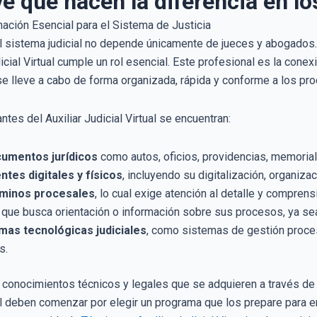
e que hacen la diferencia en lo
el sistema judicial no depende únicamente de jueces y abogados.
cial Virtual cumple un rol esencial. Este profesional es la conexió
e lleve a cabo de forma organizada, rápida y conforme a los pr
tes del Auxiliar Judicial Virtual se encuentran:
cumentos jurídicos
como autos, oficios, providencias, memorial
tes digitales y físicos
, incluyendo su digitalización, organizac
rminos procesales
, lo cual exige atención al detalle y comprensi
que busca orientación o información sobre sus procesos, ya sea 
mas tecnológicas judiciales
, como sistemas de gestión procesa
s.
 conocimientos técnicos y legales que se adquieren a través de
al deben comenzar por elegir un programa que los prepare para e