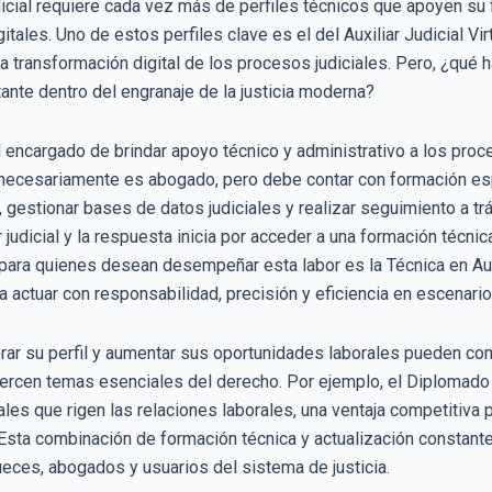
udicial requiere cada vez más de perfiles técnicos que apoyen su
tales. Uno de estos perfiles clave es el del Auxiliar Judicial Vi
la transformación digital de los procesos judiciales. Pero, ¿qué h
ante dentro del engranaje de la justicia moderna?
s el encargado de brindar apoyo técnico y administrativo a los pro
o necesariamente es abogado, pero debe contar con formación es
 gestionar bases de datos judiciales y realizar seguimiento a t
 judicial y la respuesta inicia por acceder a una formación técn
 para quienes desean desempeñar esta labor es la Técnica en Auxil
actuar con responsabilidad, precisión y eficiencia en escenarios
ar su perfil y aumentar sus oportunidades laborales pueden co
uercen temas esenciales del derecho. Por ejemplo, el Diplomad
les que rigen las relaciones laborales, una ventaja competitiva p
. Esta combinación de formación técnica y actualización constante 
ueces, abogados y usuarios del sistema de justicia.