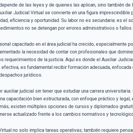
o depende de las leyes y de quienes las aplican, sino también d
xiliar Judicial Virtual se convierte en una figura imprescindible 
idad, eficiencia y oportunidad. Su labor no es secundaria: es el s
edimientos no se detengan por errores administrativos o fallos
onal capacitado en el área judicial ha crecido, especialmente por
rementado la necesidad de contar con profesionales que domine
os requerimientos de la justicia. Aquí es donde el Auxiliar Judicial
 efectiva, es fundamental recibir formación adecuada, enfocada
 despachos jurídicos.
uxiliar judicial sin tener que estudiar una carrera universitaria.
na capacitación bien estructurada, con enfoque práctico y legal,
emás, existen múltiples opciones de cursos y diplomados gratuito
rse actualizado frente a los cambios normativos y tecnológicos
l Virtual no solo implica tareas operativas; también requiere pensam