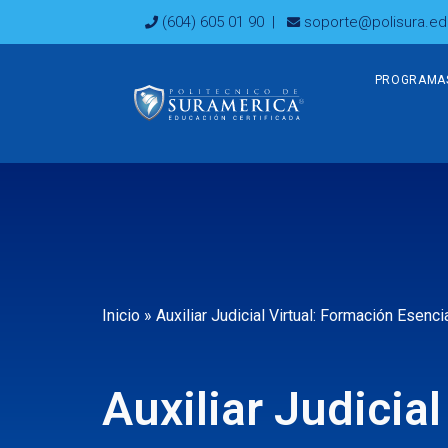
Ir
(604) 605 01 90
|
soporte@polisura.ed
al
contenido
PROGRAMA
Inicio
»
Auxiliar Judicial Virtual: Formación Esenci
Auxiliar Judicia