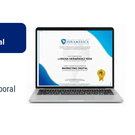
al
boral