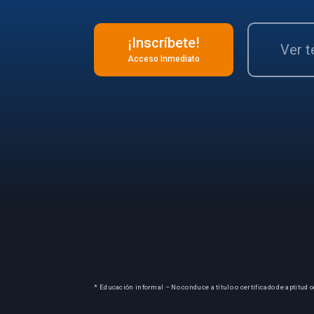
¡Inscríbete!
Ver 
Acceso Inmediato
* Educación informal – No conduce a título o certificado de aptitud o