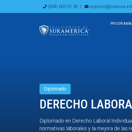
Ir
(604) 605 01 90
|
soporte@polisura.ed
al
contenido
PROGRAMA
Diplomado
DERECHO LABORA
Diplomado en Derecho Laboral Individual
normativas laborales y la mejora de las r