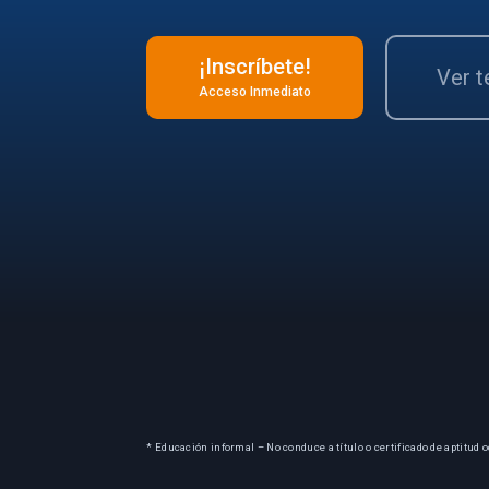
¡Inscríbete!
Ver 
Acceso Inmediato
* Educación informal – No conduce a título o certificado de aptitud o