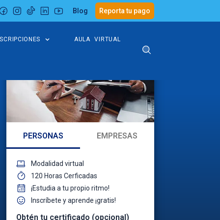
Blog
Reporta tu pago
NSCRIPCIONES
AULA VIRTUAL
PERSONAS
EMPRESAS
Modalidad virtual
120 Horas Cerficadas
¡Estudia a tu propio ritmo!
Inscríbete y aprende ¡gratis!
Obtén tu certificado (opcional)