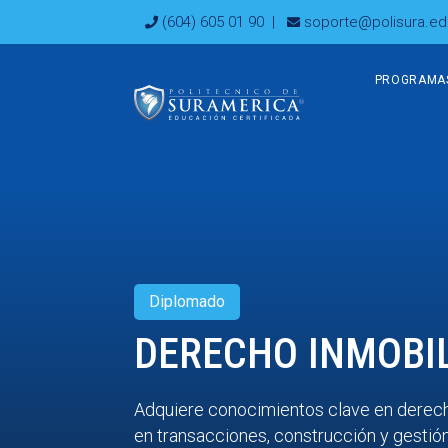
Ir
(604) 605 01 90
|
soporte@polisura.ed
al
contenido
PROGRAMA
Diplomado
DERECHO INMOBIL
Adquiere conocimientos clave en derecho 
en transacciones, construcción y gestió