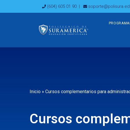
Ir
(604) 605 01 90
|
soporte@polisura.ed
al
contenido
PROGRAMA
Inicio
»
Cursos complementarios para administrac
Cursos complem