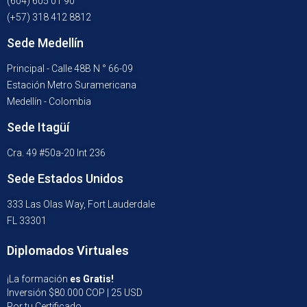
(604) 605 01 90
(+57) 318 412 8812
Sede Medellín
Principal - Calle 48B N ° 66-09
Estación Metro Suramericana
Medellín - Colombia
Sede Itagüí
Cra. 49 #50a-20 Int 236
Sede Estados Unidos
333 Las Olas Way, Fort Lauderdale
FL 33301
Diplomados Virtuales
¡La formación
es Gratis!
Inversión $80.000 COP | 25 USD
Por tu Certificado.