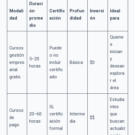
Duraci
Modali
ón
Certific
Profun
Inversi
Ideal
dad
prome
ación
didad
ón
para
dio
Quiene
s
Cursos
Puede
inician
gestión
o no
5–20
y
empres
incluir
Básica
$0
horas
desean
arial
certific
explora
gratis
ado
r el
área
Estudia
Sí,
ntes
Cursos
20–60
certific
Interme
que
de
$$
horas
ación
dia
buscan
pago
formal
actualiz