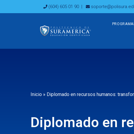
Ir
(604) 605 01 90
|
soporte@polisura.ed
al
contenido
PROGRAMA
Inicio
»
Diplomado en recursos humanos: transfor
Diplomado en r