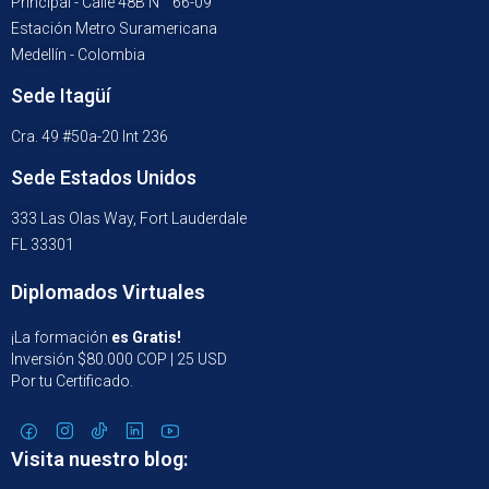
Principal - Calle 48B N ° 66-09
Estación Metro Suramericana
Medellín - Colombia
Sede Itagüí
Cra. 49 #50a-20 Int 236
Sede Estados Unidos
333 Las Olas Way, Fort Lauderdale
FL 33301
Diplomados Virtuales
¡La formación
es Gratis!
Inversión $80.000 COP | 25 USD
Por tu Certificado.
Visita nuestro blog: