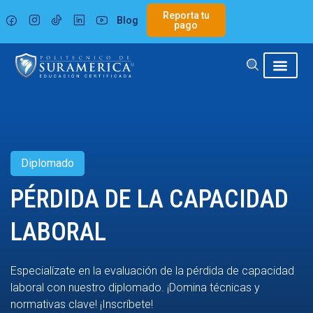
Ir
Reporta tu
Blog
al
pago
contenido
Diplomado
PÉRDIDA DE LA CAPACIDAD
LABORAL
Especialízate en la evaluación de la pérdida de capacidad
laboral con nuestro diplomado. ¡Domina técnicas y
normativas clave! ¡Inscríbete!