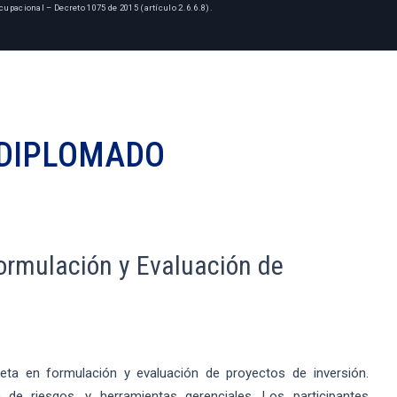
cupacional – Decreto 1075 de 2015 (artículo 2.6.6.8).
DIPLOMADO
ormulación y Evaluación de
ta en formulación y evaluación de proyectos de inversión.
de riesgos, y herramientas gerenciales. Los participantes