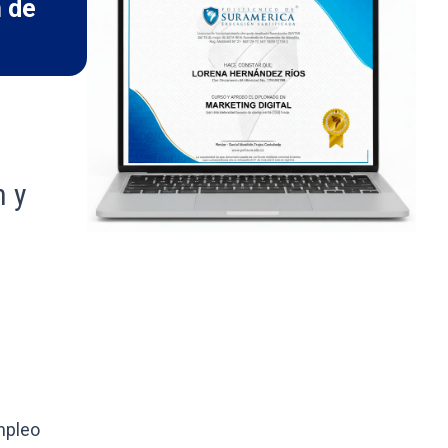
n de
n y
mpleo