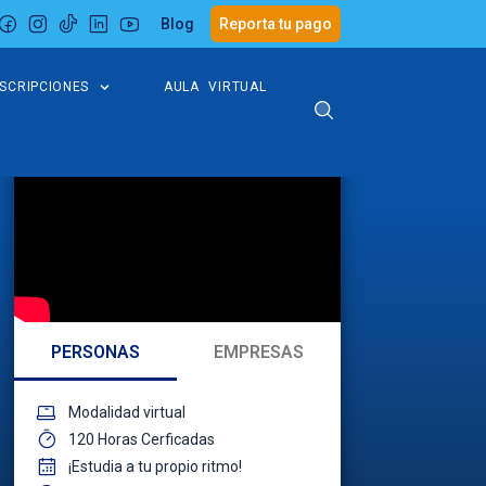
Blog
Reporta tu pago
NSCRIPCIONES
AULA VIRTUAL
PERSONAS
EMPRESAS
Modalidad virtual
120 Horas Cerficadas
¡Estudia a tu propio ritmo!