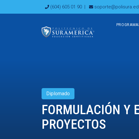
Ir
(604) 605 01 90
|
soporte@polisura.ed
al
contenido
PROGRAMA
Diplomado
FORMULACIÓN Y 
PROYECTOS