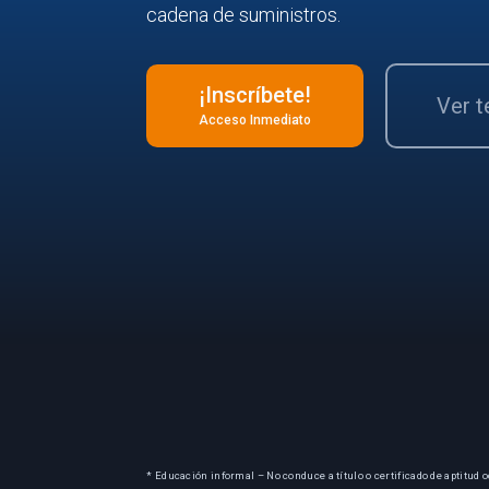
cadena de suministros.
¡Inscríbete!
Ver 
Acceso Inmediato
* Educación informal – No conduce a título o certificado de aptitud o