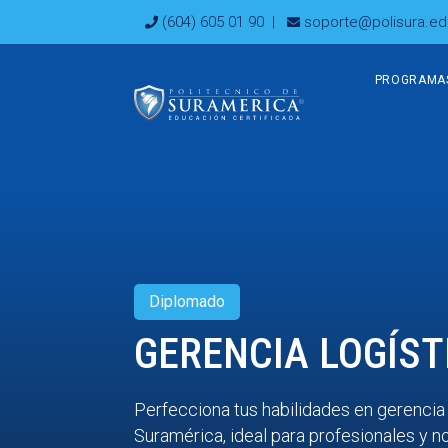
Ir
(604) 605 01 90
|
soporte@polisura.ed
al
contenido
PROGRAMA
Diplomado
GERENCIA LOGÍST
Perfecciona tus habilidades en gerencia 
Suramérica, ideal para profesionales y no