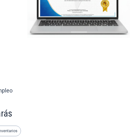
mpleo
arás
nventarios