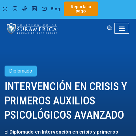
Ir
Reporta tu
Blog
al
pago
contenido
Diplomado
INTERVENCIÓN EN CRISIS Y
PRIMEROS AUXILIOS
PSICOLÓGICOS AVANZADO
El
Diplomado en Intervención en crisis y primeros