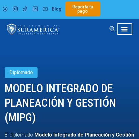
Ir
Reporta tu
Blog
al
pago
contenido
Diplomado
MODELO INTEGRADO DE
PLANEACIÓN Y GESTIÓN
(MIPG)
El diplomado
Modelo Integrado de Planeación y Gestión