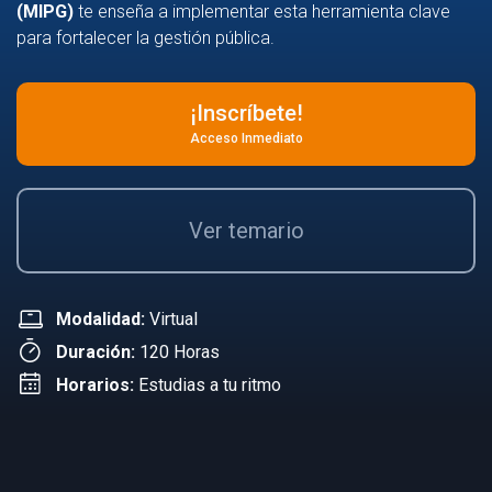
(MIPG)
te enseña a implementar esta herramienta clave
para fortalecer la gestión pública.
¡Inscríbete!
Acceso Inmediato
Ver temario
Modalidad:
Virtual
Duración:
120 Horas
Horarios:
Estudias a tu ritmo