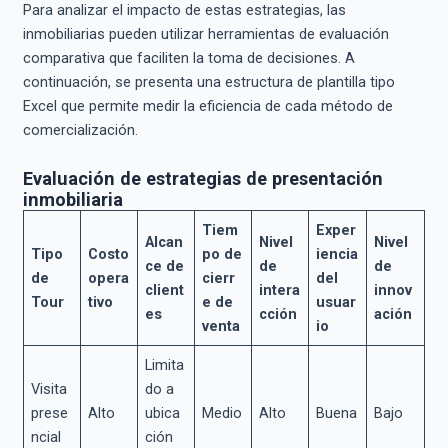
Para analizar el impacto de estas estrategias, las
inmobiliarias pueden utilizar herramientas de evaluación
comparativa que faciliten la toma de decisiones. A
continuación, se presenta una estructura de plantilla tipo
Excel que permite medir la eficiencia de cada método de
comercialización.
Evaluación de estrategias de presentación
inmobiliaria
Tiem
Exper
Alcan
Nivel
Nivel
Tipo
Costo
po de
iencia
ce de
de
de
de
opera
cierr
del
client
intera
innov
Tour
tivo
e de
usuar
es
cción
ación
venta
io
Limita
Visita
do a
prese
Alto
ubica
Medio
Alto
Buena
Bajo
ncial
ción