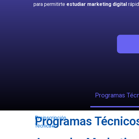
para permitirte
estudiar marketing digital
rápid
Programas Técn
Programas Técnicos
Preinscripción
Técnica