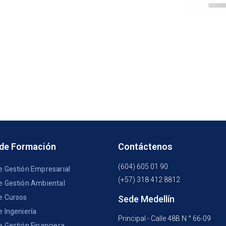
 de Formación
Contáctenos
(604) 605 01 90
e Gestión Empresarial
(+57) 318 412 8812
e Gestión Ambiental
e Cursos
Sede Medellín
e Ingeniería
Principal - Calle 48B N ° 66-09
e Gestión Financiera