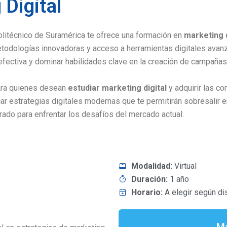
Digital
litécnico de Suramérica te ofrece una formación en
marketing d
etodologías innovadoras y acceso a herramientas digitales avan
fectiva y dominar habilidades clave en la creación de campañas
ara quienes desean
estudiar marketing digital
y adquirir las c
plicar estrategias digitales modernas que te permitirán sobresali
rado para enfrentar los desafíos del mercado actual.
Modalidad:
Virtual
Duración:
1 año
Horario:
A elegir según di
Má