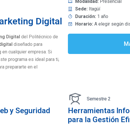
Modalidad:
Presencial
Sede:
Itagüí
Duración:
1 año
rketing Digital
Horario:
A elegir según di
g Digital
del Politécnico de
Má
igital
diseñado para
g en cualquier empresa. Si
este programa es ideal para ti,
ra prepararte en el
Semestre 2
Web y Seguridad
Herramientas Info
para la Gestión Ef