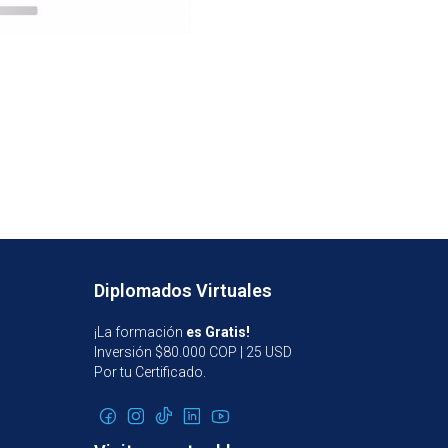
Diplomados Virtuales
¡La formación
es Gratis!
Inversión $80.000 COP | 25 USD
Por tu Certificado.