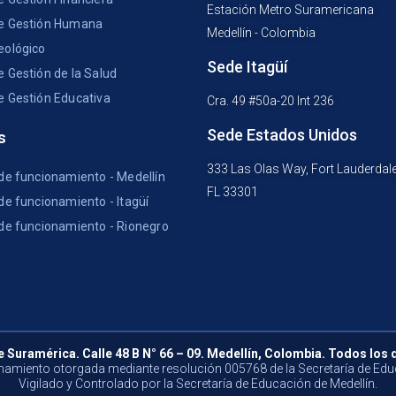
Estación Metro Suramericana
e Gestión Humana
Medellín - Colombia
eológico
Sede Itagüí
e Gestión de la Salud
e Gestión Educativa
Cra. 49 #50a-20 Int 236
Sede Estados Unidos
s
333 Las Olas Way, Fort Lauderdal
 de funcionamiento - Medellín
FL 33301
de funcionamiento - Itagüí
 de funcionamiento - Rionegro
e Suramérica. Calle 48 B N° 66 – 09. Medellín, Colombia. Todos los
namiento otorgada mediante resolución 005768 de la Secretaría de Edu
Vigilado y Controlado por la Secretaría de Educación de Medellín.