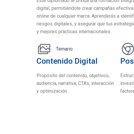
Este diplomado te brinda una formación integr
digital, permitiéndote crear campañas efectiva
online de cualquier marca. Aprenderás a identif
riesgos digitales, y asegurar que tus estrateg
y mejores prácticas internacionales.
Temario
Contenido Digital
Pos
Propósito del contenido, objetivos,
Estruc
audiencia, narrativa, CTAs, interacción
investi
y optimización.
factor