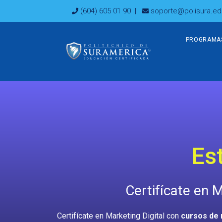
Ir
(604) 605 01 90
|
soporte@polisura.ed
al
contenido
PROGRAMA
Es
Certifícate en 
Certifícate en Marketing Digital con
cursos de 