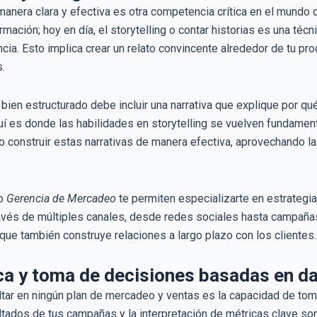
manera clara y efectiva es otra competencia crítica en el mundo
ormación; hoy en día, el storytelling o contar historias es una té
ia. Esto implica crear un relato convincente alrededor de tu pr
.
bien estructurado debe incluir una narrativa que explique por qu
í es donde las habilidades en storytelling se vuelven fundamenta
 construir estas narrativas de manera efectiva, aprovechando la
mo
Gerencia de Mercadeo
te permiten especializarte en estrateg
ravés de múltiples canales, desde redes sociales hasta campaña
 que también construye relaciones a largo plazo con los clientes.
ca y toma de decisiones basadas en d
ltar en ningún plan de mercadeo y ventas es la capacidad de to
ltados de tus campañas y la interpretación de métricas clave son