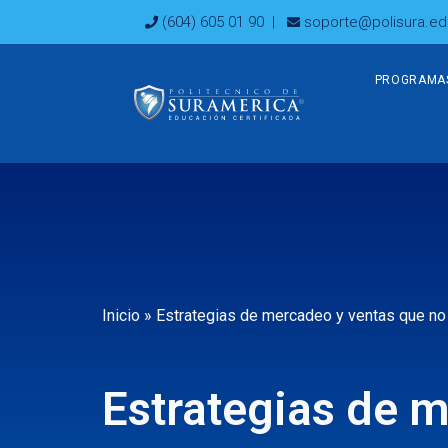
Ir
(604) 605 01 90
|
soporte@polisura.ed
al
contenido
PROGRAMA
Inicio
»
Estrategias de mercadeo y ventas que no 
Estrategias de 