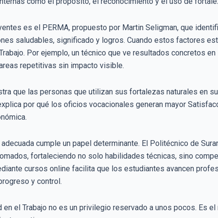
 internas como el propósito, el reconocimiento y el uso de fortal
entes es el PERMA, propuesto por Martin Seligman, que identifi
nes saludables, significado y logros. Cuando estos factores est
Trabajo. Por ejemplo, un técnico que ve resultados concretos en
areas repetitivas sin impacto visible.
tra que las personas que utilizan sus fortalezas naturales en su
explica por qué los oficios vocacionales generan mayor Satisfa
onómica.
n adecuada cumple un papel determinante. El Politécnico de Sura
omados, fortaleciendo no solo habilidades técnicas, sino comp
diante cursos online facilita que los estudiantes avancen profes
rogreso y control.
ad en el Trabajo no es un privilegio reservado a unos pocos. Es e