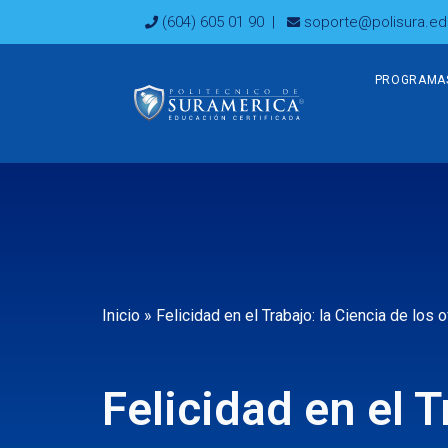
Ir
(604) 605 01 90
|
soporte@polisura.ed
al
contenido
PROGRAMA
Inicio
»
Felicidad en el Trabajo: la Ciencia de los
Felicidad en el T