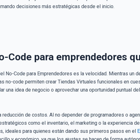
omando decisiones más estratégicas desde el inicio.
No-Code para emprendedores qu
el No-Code para Emprendedores es la velocidad. Mientras un de
as no-code permiten crear Tiendas Virtuales funcionales en cues
dar una idea de negocio o aprovechar una oportunidad puntual de
la reducción de costos. Al no depender de programadores o age
tratégicos como el inventario, el marketing o la experiencia d
es, ideales para quienes están dando sus primeros pasos en el
E
ncillo y económico, ya que los ajustes se hacen de forma autóno