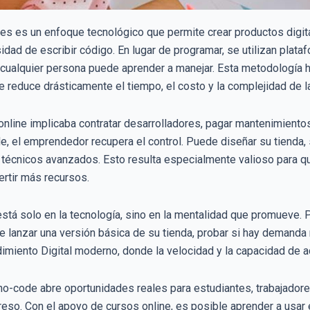
s es un enfoque tecnológico que permite crear productos dig
ad de escribir código. En lugar de programar, se utilizan plataf
e cualquier persona puede aprender a manejar. Esta metodología h
 reduce drásticamente el tiempo, el costo y la complejidad de la
 online implicaba contratar desarrolladores, pagar mantenimient
de, el emprendedor recupera el control. Puede diseñar su tienda,
 técnicos avanzados. Esto resulta especialmente valioso para q
ertir más recursos.
stá solo en la tecnología, sino en la mentalidad que promueve. Pe
anzar una versión básica de su tienda, probar si hay demanda re
miento Digital moderno, donde la velocidad y la capacidad de a
 no-code abre oportunidades reales para estudiantes, trabajad
eso. Con el apoyo de cursos online, es posible aprender a usar 