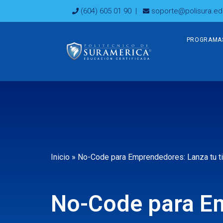
Ir
(604) 605 01 90
|
soporte@polisura.ed
al
contenido
PROGRAMA
Inicio
»
No-Code para Emprendedores: Lanza tu ti
No-Code para E