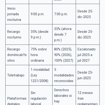
Inicio
Desde 25-
jornada
9:00 p.m.
7:00 p.m.
dic-2025
nocturna
35% (ahora
Recargo
35% (desde
Desde 25-
desde 7
nocturno
9 p.m.)
dic-2025
p.m.)
Recargo
75% sobre
80% (2025),
Escalonado
dominical/fe
hora
90% (2026),
jul-2025 a
stivo
ordinaria
100% (2027)
jul-2027
1 modalidad
5
Desde 25-
Teletrabajo
(Ley
modalidades
jun-2025
1221/2008)
reconocidas
Derechos
Sin
12 meses
laborales si
Plataformas
regulación
tras
hay
digitales
laboral
reglamentaci