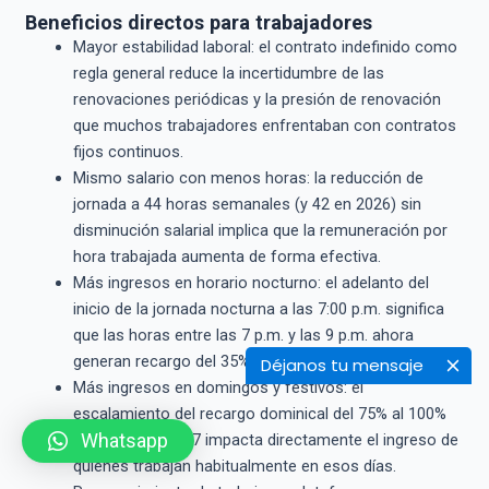
Beneficios directos para trabajadores
Mayor estabilidad laboral: el contrato indefinido como
regla general reduce la incertidumbre de las
renovaciones periódicas y la presión de renovación
que muchos trabajadores enfrentaban con contratos
fijos continuos.
Mismo salario con menos horas: la reducción de
jornada a 44 horas semanales (y 42 en 2026) sin
disminución salarial implica que la remuneración por
hora trabajada aumenta de forma efectiva.
Más ingresos en horario nocturno: el adelanto del
inicio de la jornada nocturna a las 7:00 p.m. significa
que las horas entre las 7 p.m. y las 9 p.m. ahora
generan recargo del 35%, cuando antes no lo hacían.
Déjanos tu mensaje
Más ingresos en domingos y festivos: el
escalamiento del recargo dominical del 75% al 100%
Whatsapp
entre 2025 y 2027 impacta directamente el ingreso de
quienes trabajan habitualmente en esos días.