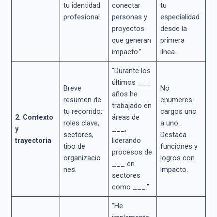
tu identidad
conectar
tu
profesional.
personas y
especialidad
proyectos
desde la
que generan
primera
impacto.”
línea.
“Durante los
últimos ___
Breve
No
años he
resumen de
enumeres
trabajado en
tu recorrido:
cargos uno
2. Contexto
áreas de
roles clave,
a uno.
y
___,
sectores,
Destaca
trayectoria
liderando
tipo de
funciones y
procesos de
organizacio
logros con
___ en
nes.
impacto.
sectores
como ___.”
“He