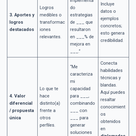
implementa
Incluye
Logros
do
datos o
3. Aportes y
medibles o
estrategias
ejemplos
logros
transformac
de ___ que
concretos;
destacados
iones
resultaron
esto genera
relevantes.
en ___% de
credibilidad.
mejora en
___.”
Conecta
“Me
habilidades
caracteriza
técnicas y
mi
blandas.
Lo que te
capacidad
Aquí puedes
4. Valor
hace
para ___,
resaltar
diferencial
distinto(a)
combinando
conocimient
/ propuesta
frente a
___ con
os
única
otros
___ para
obtenidos
perfiles.
generar
en
soluciones