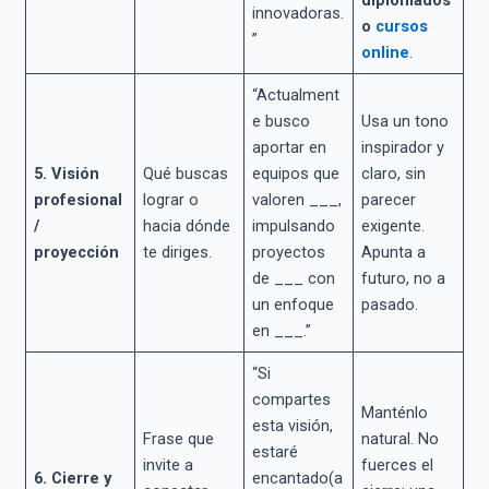
diplomados
innovadoras.
o
cursos
”
online
.
“Actualment
e busco
Usa un tono
aportar en
inspirador y
5. Visión
Qué buscas
equipos que
claro, sin
profesional
lograr o
valoren ___,
parecer
/
hacia dónde
impulsando
exigente.
proyección
te diriges.
proyectos
Apunta a
de ___ con
futuro, no a
un enfoque
pasado.
en ___.”
“Si
compartes
Manténlo
esta visión,
Frase que
natural. No
estaré
invite a
fuerces el
6. Cierre y
encantado(a