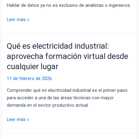
Hablar de datos ya no es exclusivo de analistas o ingenieros.
el
análisis
Leer más »
de
datos
con
Qué es electricidad industrial:
Excel
Qué
es
aprovecha formación virtual desde
electricidad
cualquier lugar
industrial:
aprovecha
11 de febrero de 2026
formación
virtual
Comprender qué es electricidad industrial es el primer paso
desde
para acceder a una de las áreas técnicas con mayor
cualquier
demanda en el sector productivo actual.
lugar
Leer más »