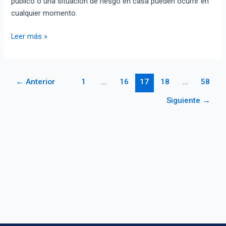
público o una situación de riesgo en casa pueden ocurrir en
gratuitos
cualquier momento.
Leer más »
←
Anterior
1
…
16
17
18
…
58
Siguiente
→