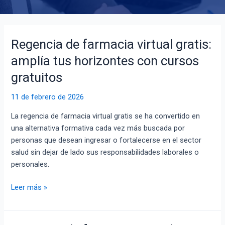
Regencia de farmacia virtual gratis:
Regencia
de
amplía tus horizontes con cursos
farmacia
gratuitos
virtual
gratis:
11 de febrero de 2026
amplía
tus
La regencia de farmacia virtual gratis se ha convertido en
horizontes
una alternativa formativa cada vez más buscada por
con
personas que desean ingresar o fortalecerse en el sector
cursos
salud sin dejar de lado sus responsabilidades laborales o
gratuitos
personales.
Leer más »