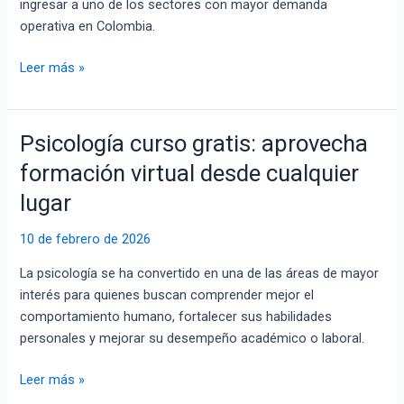
ingresar a uno de los sectores con mayor demanda
logística
operativa en Colombia.
y
optimiza
Leer más »
cada
entrega
Psicología curso gratis: aprovecha
Psicología
curso
formación virtual desde cualquier
gratis:
lugar
aprovecha
formación
10 de febrero de 2026
virtual
desde
La psicología se ha convertido en una de las áreas de mayor
cualquier
interés para quienes buscan comprender mejor el
lugar
comportamiento humano, fortalecer sus habilidades
personales y mejorar su desempeño académico o laboral.
Leer más »