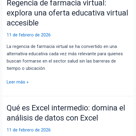
Regencia de farmacia virtual:
Regencia
de
explora una oferta educativa virtual
farmacia
accesible
virtual:
explora
11 de febrero de 2026
una
oferta
La regencia de farmacia virtual se ha convertido en una
educativa
alternativa educativa cada vez más relevante para quienes
virtual
buscan formarse en el sector salud sin las barreras de
accesible
tiempo o ubicación.
Leer más »
Qué es Excel intermedio: domina el
Qué
es
análisis de datos con Excel
Excel
intermedio:
11 de febrero de 2026
domina