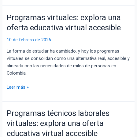
Programas virtuales: explora una
Programas
virtuales:
oferta educativa virtual accesible
explora
una
10 de febrero de 2026
oferta
La forma de estudiar ha cambiado, y hoy los programas
educativa
virtuales se consolidan como una alternativa real, accesible y
virtual
alineada con las necesidades de miles de personas en
accesible
Colombia.
Leer más »
Programas técnicos laborales
Programas
técnicos
virtuales: explora una oferta
laborales
educativa virtual accesible
virtuales: