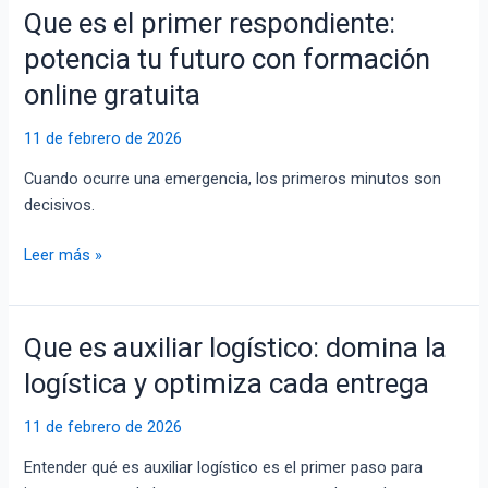
Que es el primer respondiente:
Que
es
potencia tu futuro con formación
el
online gratuita
primer
respondiente:
11 de febrero de 2026
potencia
tu
Cuando ocurre una emergencia, los primeros minutos son
futuro
decisivos.
con
formación
Leer más »
online
gratuita
Que es auxiliar logístico: domina la
Que
es
logística y optimiza cada entrega
auxiliar
logístico:
11 de febrero de 2026
domina
Entender qué es auxiliar logístico es el primer paso para
la