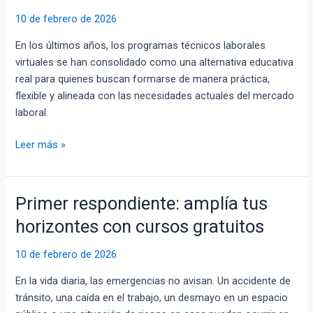
explora
10 de febrero de 2026
una
oferta
En los últimos años, los programas técnicos laborales
educativa
virtuales se han consolidado como una alternativa educativa
virtual
real para quienes buscan formarse de manera práctica,
accesible
flexible y alineada con las necesidades actuales del mercado
laboral.
Leer más »
Primer respondiente: amplía tus
Primer
respondiente:
horizontes con cursos gratuitos
amplía
tus
10 de febrero de 2026
horizontes
En la vida diaria, las emergencias no avisan. Un accidente de
con
tránsito, una caída en el trabajo, un desmayo en un espacio
cursos