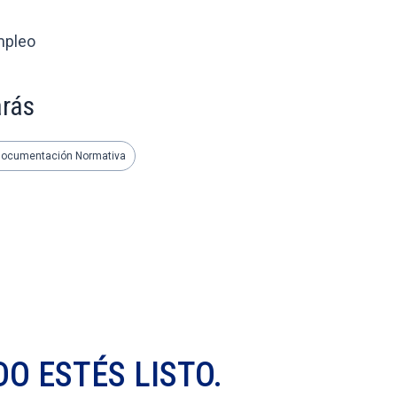
mpleo
arás
ocumentación Normativa
O ESTÉS LISTO.