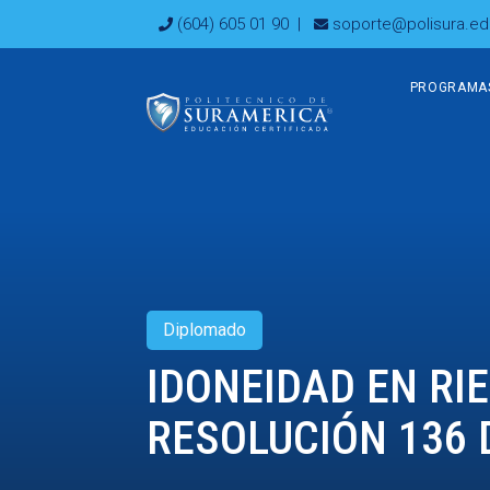
Ir
(604) 605 01 90
|
soporte@polisura.ed
al
contenido
PROGRAMA
Diplomado
IDONEIDAD EN RI
RESOLUCIÓN 136 