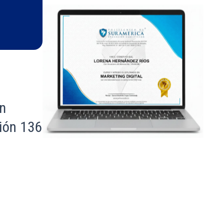
en
ión 136