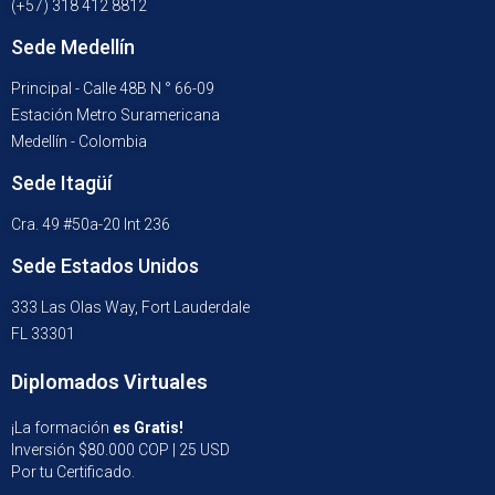
(+57) 318 412 8812
Sede Medellín
Principal - Calle 48B N ° 66-09
Estación Metro Suramericana
Medellín - Colombia
Sede Itagüí
Cra. 49 #50a-20 Int 236
Sede Estados Unidos
333 Las Olas Way, Fort Lauderdale
FL 33301
Diplomados Virtuales
¡La formación
es Gratis!
Inversión $80.000 COP | 25 USD
Por tu Certificado.