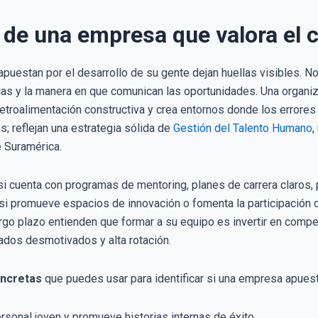
 de una empresa que valora el 
uestan por el desarrollo de su gente dejan huellas visibles. No
icas y la manera en que comunican las oportunidades. Una organiz
retroalimentación constructiva y crea entornos donde los errores
; reflejan una estrategia sólida de
Gestión del Talento Humano
,
 Suramérica.
 si cuenta con programas de mentoring, planes de carrera claros, 
si promueve espacios de innovación o fomenta la participación 
rgo plazo entienden que formar a su equipo es invertir en compet
dos desmotivados y alta rotación.
oncretas
que puedes usar para identificar si una empresa apuest
rsonal joven y promueve historias internas de éxito.