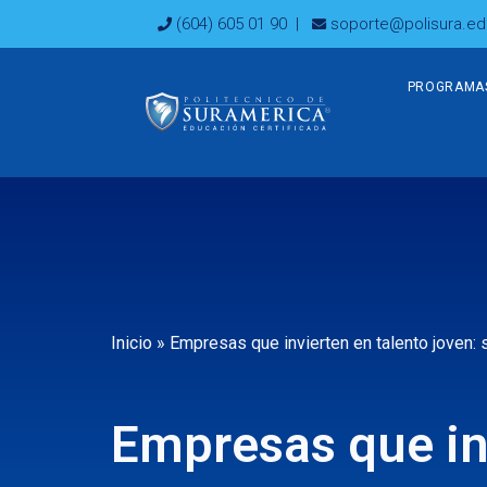
Ir
(604) 605 01 90
|
soporte@polisura.ed
al
contenido
PROGRAMA
Inicio
»
Empresas que invierten en talento joven: s
Empresas que inv