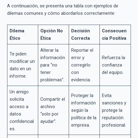
A continuación, se presenta una tabla con ejemplos de
dilemas comunes y cómo abordarlos correctamente:
Dilema
Opción No
Decisión
Consecuen
Ético
Ética
Correcta
cia Positiva
Alterar la
Reportar el
Te piden
información
error y
Refuerza la
modificar un
para “no
corregirlo
confianza
dato en un
tener
con
del equipo.
informe.
problemas”.
evidencia.
Un amigo
Proteger la
Evita
solicita
Compartir el
información
sanciones y
acceso a
archivo
según la
protege la
datos
“solo por
política de la
reputación
confidencial
ayudar”.
empresa.
profesional.
es.