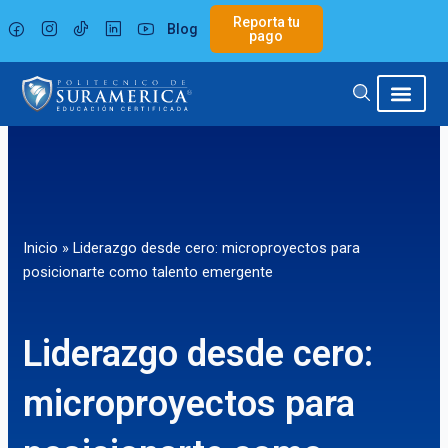
Ir
Reporta tu
Blog
al
pago
contenido
Inicio
»
Liderazgo desde cero: microproyectos para
posicionarte como talento emergente
Liderazgo desde cero:
microproyectos para